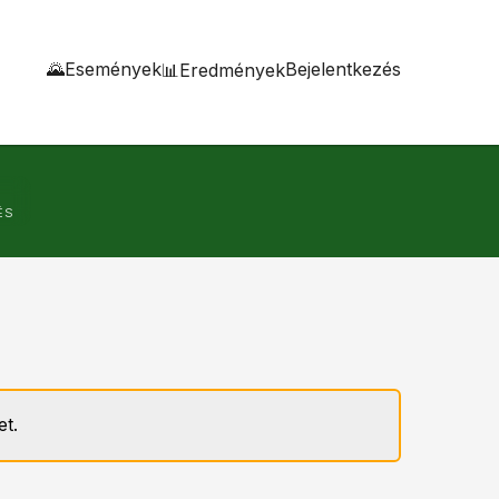
🌄Események
Bejelentkezés
📊Eredmények
ÉS
et.