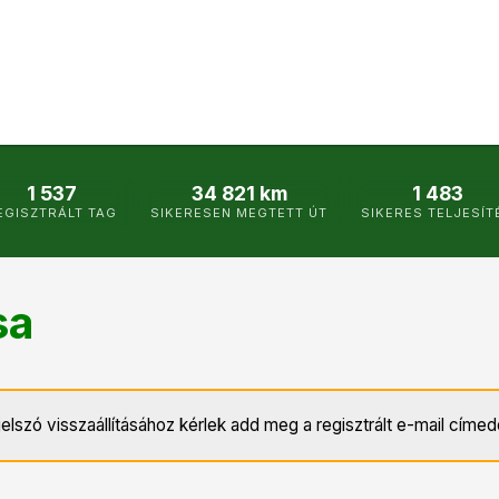
1 537
34 821 km
1 483
EGISZTRÁLT TAG
SIKERESEN MEGTETT ÚT
SIKERES TELJESÍT
sa
jelszó visszaállításához kérlek add meg a regisztrált e-mail címed