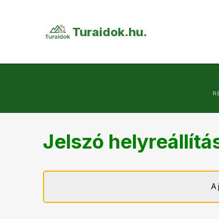
Turaidok.hu.
R
Jelszó helyreállítá
A 