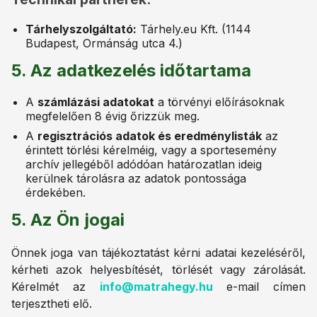
Tárhelyszolgáltató:
Tárhely.eu Kft. (1144
Budapest, Ormánság utca 4.)
5. Az adatkezelés időtartama
A
számlázási adatokat
a törvényi előírásoknak
megfelelően 8 évig őrizzük meg.
A
regisztrációs adatok és eredménylisták
az
érintett törlési kérelméig, vagy a sportesemény
archív jellegéből adódóan határozatlan ideig
kerülnek tárolásra az adatok pontossága
érdekében.
5. Az Ön jogai
Önnek joga van tájékoztatást kérni adatai kezeléséről,
kérheti azok helyesbítését, törlését vagy zárolását.
Kérelmét az
info@matrahegy.hu
e-mail címen
terjesztheti elő.