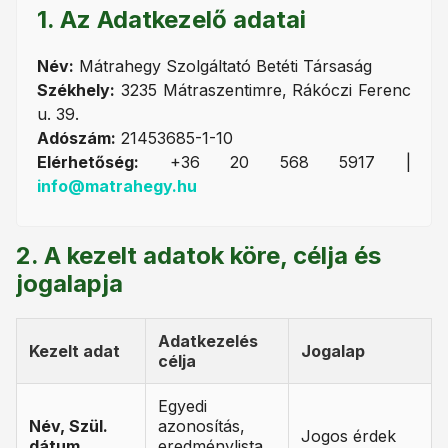
1. Az Adatkezelő adatai
Név:
Mátrahegy Szolgáltató Betéti Társaság
Székhely:
3235 Mátraszentimre, Rákóczi Ferenc
u. 39.
Adószám:
21453685-1-10
Elérhetőség:
+36 20 568 5917 |
info@matrahegy.hu
2. A kezelt adatok köre, célja és
jogalapja
Adatkezelés
Kezelt adat
Jogalap
célja
Egyedi
Név, Szül.
azonosítás,
Jogos érdek
dátum
eredménylista