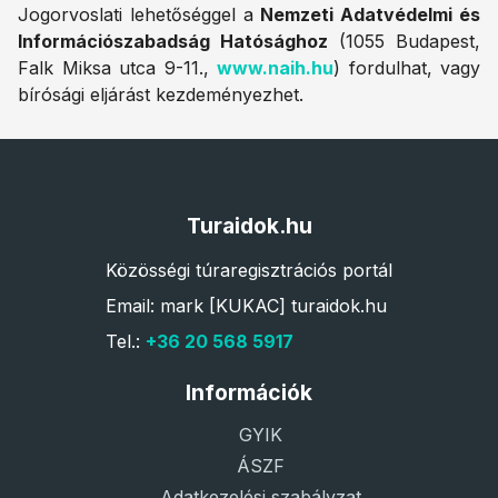
Jogorvoslati lehetőséggel a
Nemzeti Adatvédelmi és
Információszabadság Hatósághoz
(1055 Budapest,
Falk Miksa utca 9-11.,
www.naih.hu
) fordulhat, vagy
bírósági eljárást kezdeményezhet.
Turaidok.hu
Közösségi túraregisztrációs portál
Email: mark [KUKAC] turaidok.hu
Tel.:
+36 20 568 5917
Információk
GYIK
ÁSZF
Adatkezelési szabályzat