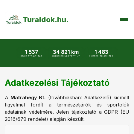
Turaidok.hu.
🌄Események
1 537
34 821 km
1 483
REGISZTRÁLT TAG
SIKERESEN MEGTETT ÚT
SIKERES TELJESÍTÉS
📊Eredmények
Adatkezelési Tájékoztató
Bejelentkezés
A
Mátrahegy Bt.
(továbbiakban: Adatkezelő) kiemelt
figyelmet fordít a természetjárók és sportolók
adatainak védelmére. Jelen tájékoztató a GDPR (EU
2016/679 rendelet) alapján készült.