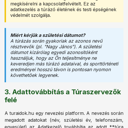
megkísérelni a kapcsolatfelvételt. Ez az
adatkezelés a túrázó életének és testi épségének
védelmét szolgálja.
Miért kérjük a születési dátumot?
A túrázás során gyakoriak az azonos nevű
résztvevők (pl. "Nagy János"). A születési
dátumot kizárólag egyedi azonosítóként
használjuk, hogy az Ön teljesítménye ne
keveredjen más túrázó adataival, és sporttörténeti
eredményei hosszú távon is pontosan nyomon
követhetőek legyenek.
3. Adattovábbítás a Túraszervezők
felé
A turaidok.hu egy nevezési platform. A nevezés során
megadott adatokat (név, születési év, telefonszám,
egyesület) az Adatkezelő továbbítja az adott **túra